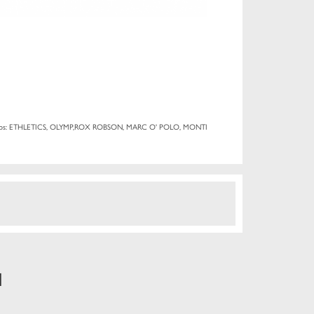
tos: ETHLETICS, OLYMP,ROX ROBSON, MARC O' POLO, MONTI
N