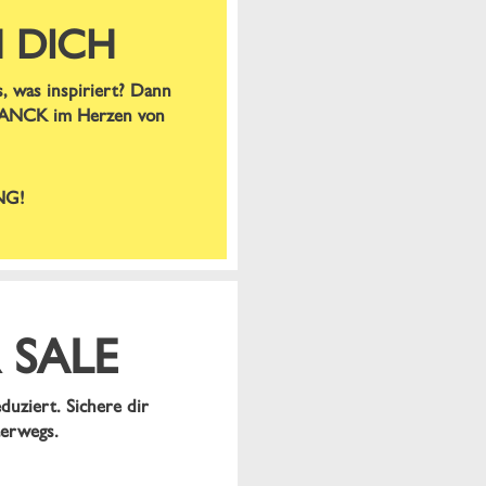
 DICH
s, was inspiriert? Dann
 RANCK im Herzen von
NG!
SALE
duziert. Sichere dir
terwegs.