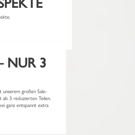
SPEKTE
ich stilvoll durch den Alltag
ässlicher Favorit – ob in
ekte.
ge. Kombiniert mit warmem
ehen Looks, die du immer
chtest.
– NUR 3
 unserem großen Sale-
 ab 3 reduzierten Teilen.
bei ganz entspannt extra