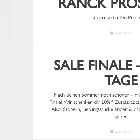
RANCK PRO
Jetzt ist die perfekte Zeit für Looks, die d
begleiten. Denim bleibt dabei dein verl
Unsere aktuellen Prosp
mittlerer Waschung, Dunkelblau oder Bei
Bordeaux oder frischen Blautönen entst
weiterlesen
wieder neu tragen mö
SALE FINALE 
TAGE
Mach deinen Sommer noch schöner – mit
Finale! Wir schenken dir 20%* Zusatzrabatt
Also: Stöbern, Lieblingsstücke finden & da
sparen.
weiterlesen