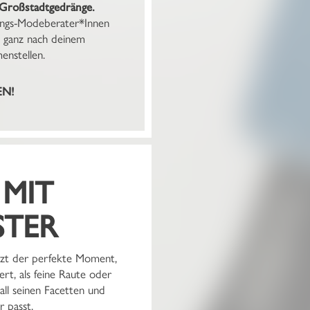
 Großstadtgedränge.
lings-Modeberater*Innen
hl ganz nach deinem
nstellen.
EN!
 MIT
TER
tzt der perfekte Moment,
iert, als feine Raute oder
all seinen Facetten und
r passt.